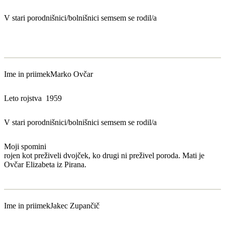
V stari porodnišnici/bolnišnici sem
sem se rodil/a
Ime in priimek
Marko Ovčar
Leto rojstva
1959
V stari porodnišnici/bolnišnici sem
sem se rodil/a
Moji spomini
rojen kot preživeli dvojček, ko drugi ni preživel poroda. Mati je
Ovčar Elizabeta iz Pirana.
Ime in priimek
Jakec Zupančič