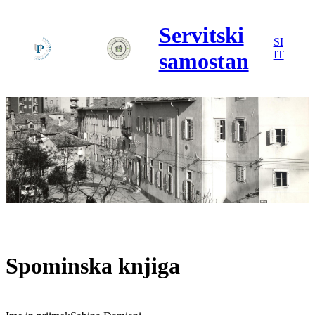
Servitski
SI
samostan
IT
Spominska knjiga