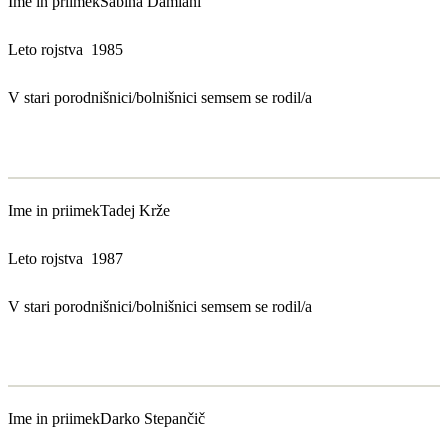
Ime in priimek
Sabina Damiani
Leto rojstva
1985
V stari porodnišnici/bolnišnici sem
sem se rodil/a
Ime in priimek
Tadej Krže
Leto rojstva
1987
V stari porodnišnici/bolnišnici sem
sem se rodil/a
Ime in priimek
Darko Stepančič