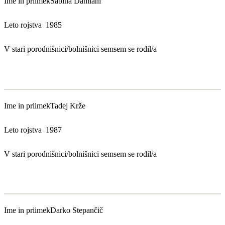
Ime in priimek
Sabina Damiani
Leto rojstva
1985
V stari porodnišnici/bolnišnici sem
sem se rodil/a
Ime in priimek
Tadej Krže
Leto rojstva
1987
V stari porodnišnici/bolnišnici sem
sem se rodil/a
Ime in priimek
Darko Stepančič