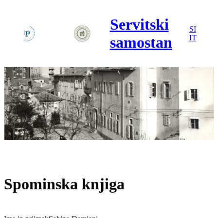
Servitski
SI
samostan
IT
Spominska knjiga