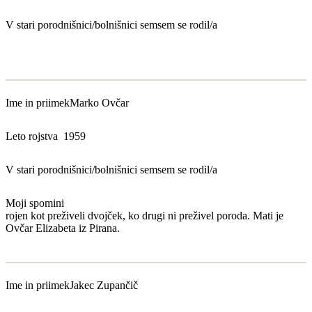
V stari porodnišnici/bolnišnici sem
sem se rodil/a
Ime in priimek
Marko Ovčar
Leto rojstva
1959
V stari porodnišnici/bolnišnici sem
sem se rodil/a
Moji spomini
rojen kot preživeli dvojček, ko drugi ni preživel poroda. Mati je
Ovčar Elizabeta iz Pirana.
Ime in priimek
Jakec Zupančič